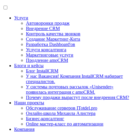
Услуги
Автоворонки продаж
Внедрение CRM
Контроль качества звонков
Создание Маркетинг-Кита
Разработка Dashboard'ов
Услуги консалтинга
Маркетинговые услуги
Продление amoCRM
Блоги и кейсы
Блог InstallCRM
У нас Вакансия! Компания InstallCRM набирает
специалистов.
У системы почтовых рассылок «Unisender»
появилась интеграция с amoCRM.
Почему продажи вырастут после внедрения CRM?
Наши проекты
Обслуживание серверов ITotdel.pro
Онлайн-школа Михаила Алистера
Бизнес-консалтинг
Online мастер-класс по автоматизации
Компания