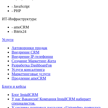
- JavaScript
- PHP
ИТ-Инфраструктура:
- amoCRM
- Bitrix24
Услуги
Автоворонки продаж
Внедрение CRM
Внедрение IP-телефонии
Создание Маркетинг-Кита
Разработка Dashboard'ов
Услуги консалтинга
Маркетинговые услуги
Продление amoCRM
Блоги и кейсы
Блог InstallCRM
У нас Вакансия! Компания InstallCRM набирает
специалистов.
У системы почтовых рассылок «Unisender» появилась