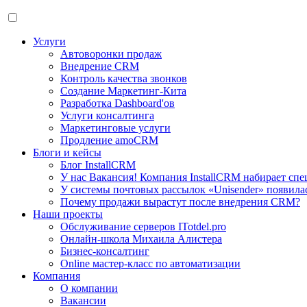
Услуги
Автоворонки продаж
Внедрение CRM
Контроль качества звонков
Создание Маркетинг-Кита
Разработка Dashboard'ов
Услуги консалтинга
Маркетинговые услуги
Продление amoCRM
Блоги и кейсы
Блог InstallCRM
У нас Вакансия! Компания InstallCRM набирает спе
У системы почтовых рассылок «Unisender» появила
Почему продажи вырастут после внедрения CRM?
Наши проекты
Обслуживание серверов ITotdel.pro
Онлайн-школа Михаила Алистера
Бизнес-консалтинг
Online мастер-класс по автоматизации
Компания
О компании
Вакансии