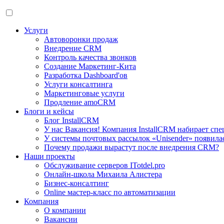
Услуги
Автоворонки продаж
Внедрение CRM
Контроль качества звонков
Создание Маркетинг-Кита
Разработка Dashboard'ов
Услуги консалтинга
Маркетинговые услуги
Продление amoCRM
Блоги и кейсы
Блог InstallCRM
У нас Вакансия! Компания InstallCRM набирает спе
У системы почтовых рассылок «Unisender» появила
Почему продажи вырастут после внедрения CRM?
Наши проекты
Обслуживание серверов ITotdel.pro
Онлайн-школа Михаила Алистера
Бизнес-консалтинг
Online мастер-класс по автоматизации
Компания
О компании
Вакансии