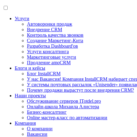
Услуги
Автоворонки продаж
Внедрение CRM
Контроль качества звонков
Создание Маркетинг-Кита
Разработка Dashboard'ов
Услуги консалтинга
Маркетинговые услуги
Продление amoCRM
Блоги и кейсы
Блог InstallCRM
У нас Вакансия! Компания InstallCRM набирает спе
У системы почтовых рассылок «Unisender» появила
Почему продажи вырастут после внедрения CRM?
Наши проекты
Обслуживание серверов ITotdel.pro
Онлайн-школа Михаила Алистера
Бизнес-консалтинг
Online мастер-класс по автоматизации
Компания
О компании
Вакансии