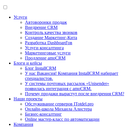
Услуги
Автоворонки продаж
Внедрение CRM
Контроль качества звонков
Создание Маркетинг-Кита
Разработка Dashboard'ов
Услуги консалтинга
Маркетинговые услуги
Продление amoCRM
Блоги и кейсы
Блог InstallCRM
У нас Вакансия! Компания InstallCRM набирает
специалистов.
У системы почтовых рассылок «Unisender»
появилась интеграция с amoCRM.
Почему продажи вырастут после внедрения CRM?
Наши проекты
Обслуживание серверов ITotdel.pro
Онлайн-школа Михаила Алистера
Бизнес-консалтинг
Online мастер-класс по автоматизации
Компания