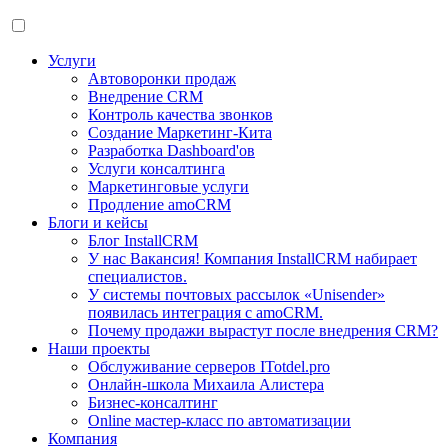
Услуги
Автоворонки продаж
Внедрение CRM
Контроль качества звонков
Создание Маркетинг-Кита
Разработка Dashboard'ов
Услуги консалтинга
Маркетинговые услуги
Продление amoCRM
Блоги и кейсы
Блог InstallCRM
У нас Вакансия! Компания InstallCRM набирает
специалистов.
У системы почтовых рассылок «Unisender»
появилась интеграция с amoCRM.
Почему продажи вырастут после внедрения CRM?
Наши проекты
Обслуживание серверов ITotdel.pro
Онлайн-школа Михаила Алистера
Бизнес-консалтинг
Online мастер-класс по автоматизации
Компания