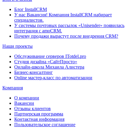
Блог InstallCRM
У нас Вакансия! Компания InstallCRM набирает
специалистов.
У системы почтовых рассылок «Unisender» появилась
интеграция с amoCRM.
Почему продажи вырастут после внедрения CRM?
Наши проекты
Обслуживание серверов ITotdel.pro
Студия дизайна «СайтПросто»
Онлайн-школа Михаила Алистера
Бизнес-консалтинг
Online мастер-класс по автоматизации
Компания
О компании
Вакансии
Отзывы клиентов
Партнерская программа
Контактная информация
Пользовательское соглашение