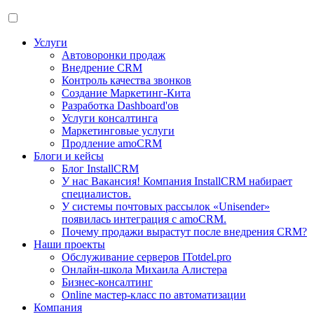
Услуги
Автоворонки продаж
Внедрение CRM
Контроль качества звонков
Создание Маркетинг-Кита
Разработка Dashboard'ов
Услуги консалтинга
Маркетинговые услуги
Продление amoCRM
Блоги и кейсы
Блог InstallCRM
У нас Вакансия! Компания InstallCRM набирает
специалистов.
У системы почтовых рассылок «Unisender»
появилась интеграция с amoCRM.
Почему продажи вырастут после внедрения CRM?
Наши проекты
Обслуживание серверов ITotdel.pro
Онлайн-школа Михаила Алистера
Бизнес-консалтинг
Online мастер-класс по автоматизации
Компания