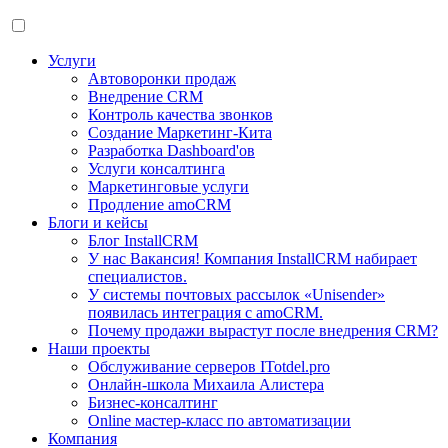
Услуги
Автоворонки продаж
Внедрение CRM
Контроль качества звонков
Создание Маркетинг-Кита
Разработка Dashboard'ов
Услуги консалтинга
Маркетинговые услуги
Продление amoCRM
Блоги и кейсы
Блог InstallCRM
У нас Вакансия! Компания InstallCRM набирает
специалистов.
У системы почтовых рассылок «Unisender»
появилась интеграция с amoCRM.
Почему продажи вырастут после внедрения CRM?
Наши проекты
Обслуживание серверов ITotdel.pro
Онлайн-школа Михаила Алистера
Бизнес-консалтинг
Online мастер-класс по автоматизации
Компания