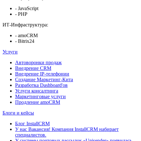
- JavaScript
- PHP
ИТ-Инфраструктура:
- amoCRM
- Bitrix24
Услуги
Автоворонки продаж
Внедрение CRM
Внедрение IP-телефонии
Создание Маркетинг-Кита
Разработка Dashboard'ов
Услуги консалтинга
Маркетинговые услуги
Продление amoCRM
Блоги и кейсы
Блог InstallCRM
У нас Вакансия! Компания InstallCRM набирает
специалистов.
У системы почтовых рассылок «Unisender» появилась