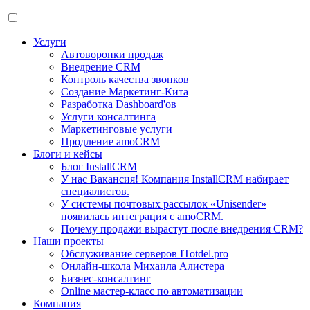
Услуги
Автоворонки продаж
Внедрение CRM
Контроль качества звонков
Создание Маркетинг-Кита
Разработка Dashboard'ов
Услуги консалтинга
Маркетинговые услуги
Продление amoCRM
Блоги и кейсы
Блог InstallCRM
У нас Вакансия! Компания InstallCRM набирает
специалистов.
У системы почтовых рассылок «Unisender»
появилась интеграция с amoCRM.
Почему продажи вырастут после внедрения CRM?
Наши проекты
Обслуживание серверов ITotdel.pro
Онлайн-школа Михаила Алистера
Бизнес-консалтинг
Online мастер-класс по автоматизации
Компания