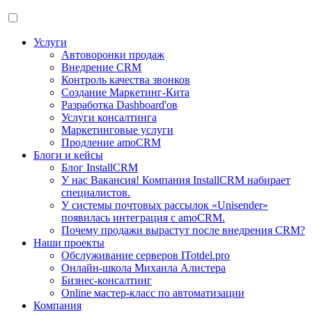
Услуги
Автоворонки продаж
Внедрение CRM
Контроль качества звонков
Создание Маркетинг-Кита
Разработка Dashboard'ов
Услуги консалтинга
Маркетинговые услуги
Продление amoCRM
Блоги и кейсы
Блог InstallCRM
У нас Вакансия! Компания InstallCRM набирает
специалистов.
У системы почтовых рассылок «Unisender»
появилась интеграция с amoCRM.
Почему продажи вырастут после внедрения CRM?
Наши проекты
Обслуживание серверов ITotdel.pro
Онлайн-школа Михаила Алистера
Бизнес-консалтинг
Online мастер-класс по автоматизации
Компания