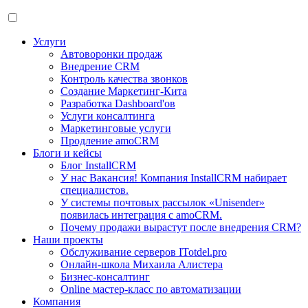
Услуги
Автоворонки продаж
Внедрение CRM
Контроль качества звонков
Создание Маркетинг-Кита
Разработка Dashboard'ов
Услуги консалтинга
Маркетинговые услуги
Продление amoCRM
Блоги и кейсы
Блог InstallCRM
У нас Вакансия! Компания InstallCRM набирает
специалистов.
У системы почтовых рассылок «Unisender»
появилась интеграция с amoCRM.
Почему продажи вырастут после внедрения CRM?
Наши проекты
Обслуживание серверов ITotdel.pro
Онлайн-школа Михаила Алистера
Бизнес-консалтинг
Online мастер-класс по автоматизации
Компания