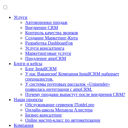
Услуги
Автоворонки продаж
Внедрение CRM
Контроль качества звонков
Создание Маркетинг-Кита
Разработка Dashboard'ов
Услуги консалтинга
Маркетинговые услуги
Продление amoCRM
Блоги и кейсы
Блог InstallCRM
У нас Вакансия! Компания InstallCRM набирает
специалистов.
У системы почтовых рассылок «Unisender»
появилась интеграция с amoCRM.
Почему продажи вырастут после внедрения CRM?
Наши проекты
Обслуживание серверов ITotdel.pro
Онлайн-школа Михаила Алистера
Бизнес-консалтинг
Online мастер-класс по автоматизации
Компания