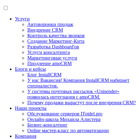
Услуги
Автоворонки продаж
Внедрение CRM
Контроль качества звонков
Создание Маркетинг-Кита
Разработка Dashboard'ов
Услуги консалтинга
Маркетинговые услуги
Продление amoCRM
Блоги и кейсы
Блог InstallCRM
У нас Вакансия! Компания InstallCRM набирает
специалистов.
У системы почтовых рассылок «Unisender»
появилась интеграция с amoCRM.
Почему продажи вырастут после внедрения CRM?
Наши проекты
Обслуживание серверов ITotdel.pro
Онлайн-школа Михаила Алистера
Бизнес-консалтинг
Online мастер-класс по автоматизации
Компания