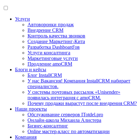
Услуги
Автоворонки продаж
Внедрение CRM
Контроль качества звонков
Создание Маркетинг-Кита
Разработка Dashboard'ов
Услуги консалтинга
Маркетинговые услуги
Продление amoCRM
Блоги и кейсы
Блог InstallCRM
У нас Вакансия! Компания InstallCRM набирает
специалистов.
У системы почтовых рассылок «Unisender»
появилась интеграция с amoCRM.
Почему продажи вырастут после внедрения CRM?
Наши проекты
Обслуживание серверов ITotdel.pro
Онлайн-школа Михаила Алистера
Бизнес-консалтинг
Online мастер-класс по автоматизации
Компания