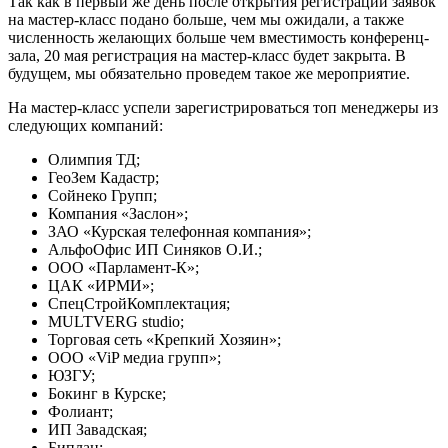
Так как в первый же день после открытия регистрации заявок
на мастер-класс подано больше, чем мы ожидали, а также
численность желающих больше чем вместимость конференц-
зала, 20 мая регистрация на мастер-класс будет закрыта. В
будущем, мы обязательно проведем такое же мероприятие.
На мастер-класс успели зарегистрироваться топ менеджеры из
следующих компаний:
Олимпия ТД;
ГеоЗем Кадастр;
Сойнеко Групп;
Компания «Заслон»;
ЗАО «Курская телефонная компания»;
АльфоОфис ИП Синяков О.И.;
ООО «Парламент-К»;
ЦАК «ИРМИ»;
СпецСтройКомплектация;
MULTVERG studio;
Торговая сеть «Крепкий Хозяин»;
ООО «ViP медиа групп»;
ЮЗГУ;
Бокинг в Курске;
Фолиант;
ИП Завадская;
Биплан;