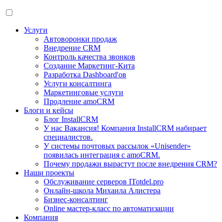
Услуги
Автоворонки продаж
Внедрение CRM
Контроль качества звонков
Создание Маркетинг-Кита
Разработка Dashboard'ов
Услуги консалтинга
Маркетинговые услуги
Продление amoCRM
Блоги и кейсы
Блог InstallCRM
У нас Вакансия! Компания InstallCRM набирает
специалистов.
У системы почтовых рассылок «Unisender»
появилась интеграция с amoCRM.
Почему продажи вырастут после внедрения CRM?
Наши проекты
Обслуживание серверов ITotdel.pro
Онлайн-школа Михаила Алистера
Бизнес-консалтинг
Online мастер-класс по автоматизации
Компания