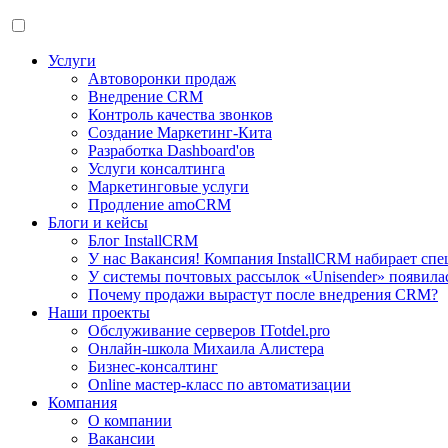
Услуги
Автоворонки продаж
Внедрение CRM
Контроль качества звонков
Создание Маркетинг-Кита
Разработка Dashboard'ов
Услуги консалтинга
Маркетинговые услуги
Продление amoCRM
Блоги и кейсы
Блог InstallCRM
У нас Вакансия! Компания InstallCRM набирает спе
У системы почтовых рассылок «Unisender» появила
Почему продажи вырастут после внедрения CRM?
Наши проекты
Обслуживание серверов ITotdel.pro
Онлайн-школа Михаила Алистера
Бизнес-консалтинг
Online мастер-класс по автоматизации
Компания
О компании
Вакансии