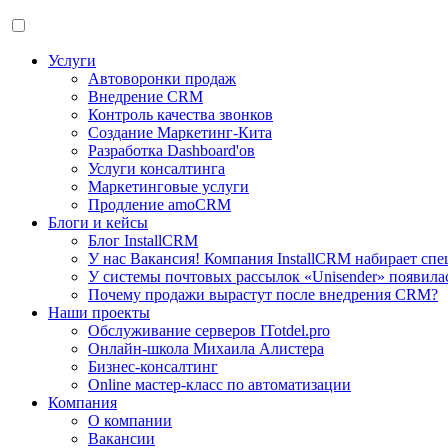
Услуги
Автоворонки продаж
Внедрение CRM
Контроль качества звонков
Создание Маркетинг-Кита
Разработка Dashboard'ов
Услуги консалтинга
Маркетинговые услуги
Продление amoCRM
Блоги и кейсы
Блог InstallCRM
У нас Вакансия! Компания InstallCRM набирает спе
У системы почтовых рассылок «Unisender» появила
Почему продажи вырастут после внедрения CRM?
Наши проекты
Обслуживание серверов ITotdel.pro
Онлайн-школа Михаила Алистера
Бизнес-консалтинг
Online мастер-класс по автоматизации
Компания
О компании
Вакансии