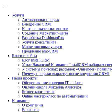
Услуги
Автоворонки продаж
Внедрение CRM
Контроль качества звонков
Создание Маркетинг-Кита
Разработка Dashboard'ов
Услуги консалтинга
Маркетинговые услуги
Продление amoCRM
Блоги и кейсы
Блог InstallCRM
У нас Вакансия! Компания InstallCRM набирает спе
У системы почтовых рассылок «Unisender» появила
Почему продажи вырастут после внедрения CRM?
Наши проекты
Обслуживание серверов ITotdel.pro
Онлайн-школа Михаила Алистера
Бизнес-консалтинг
Online мастер-класс по автоматизации
Компания
О компании
Вакансии