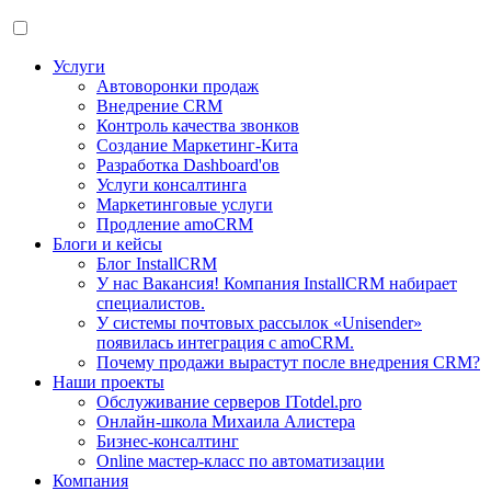
Услуги
Автоворонки продаж
Внедрение CRM
Контроль качества звонков
Создание Маркетинг-Кита
Разработка Dashboard'ов
Услуги консалтинга
Маркетинговые услуги
Продление amoCRM
Блоги и кейсы
Блог InstallCRM
У нас Вакансия! Компания InstallCRM набирает
специалистов.
У системы почтовых рассылок «Unisender»
появилась интеграция с amoCRM.
Почему продажи вырастут после внедрения CRM?
Наши проекты
Обслуживание серверов ITotdel.pro
Онлайн-школа Михаила Алистера
Бизнес-консалтинг
Online мастер-класс по автоматизации
Компания