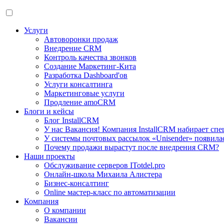
Услуги
Автоворонки продаж
Внедрение CRM
Контроль качества звонков
Создание Маркетинг-Кита
Разработка Dashboard'ов
Услуги консалтинга
Маркетинговые услуги
Продление amoCRM
Блоги и кейсы
Блог InstallCRM
У нас Вакансия! Компания InstallCRM набирает спе
У системы почтовых рассылок «Unisender» появила
Почему продажи вырастут после внедрения CRM?
Наши проекты
Обслуживание серверов ITotdel.pro
Онлайн-школа Михаила Алистера
Бизнес-консалтинг
Online мастер-класс по автоматизации
Компания
О компании
Вакансии