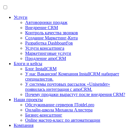
Услуги
Автоворонки продаж
Внедрение CRM
Контроль качества звонков
Создание Маркетинг-Кита
Разработка Dashboard'ов
Услуги консалтинга
Маркетинговые услуги
Продление amoCRM
Блоги и кейсы
Блог InstallCRM
У нас Вакансия! Компания InstallCRM набирает
специалистов.
У системы почтовых рассылок «Unisender»
появилась интеграция с amoCRM.
Почему продажи вырастут после внедрения CRM?
Наши проекты
Обслуживание серверов ITotdel.pro
Онлайн-школа Михаила Алистера
Бизнес-консалтинг
Online мастер-класс по автоматизации
Компания