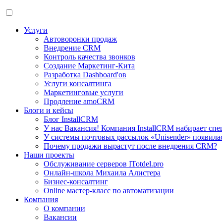
Услуги
Автоворонки продаж
Внедрение CRM
Контроль качества звонков
Создание Маркетинг-Кита
Разработка Dashboard'ов
Услуги консалтинга
Маркетинговые услуги
Продление amoCRM
Блоги и кейсы
Блог InstallCRM
У нас Вакансия! Компания InstallCRM набирает спе
У системы почтовых рассылок «Unisender» появила
Почему продажи вырастут после внедрения CRM?
Наши проекты
Обслуживание серверов ITotdel.pro
Онлайн-школа Михаила Алистера
Бизнес-консалтинг
Online мастер-класс по автоматизации
Компания
О компании
Вакансии