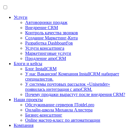
Услуги
Автоворонки продаж
Внедрение CRM
Контроль качества звонков
Создание Маркетинг-Кита
Разработка Dashboard'ов
Услуги консалтинга
Маркетинговые услуги
Продление amoCRM
Блоги и кейсы
Блог InstallCRM
У нас Вакансия! Компания InstallCRM набирает
специалистов.
У системы почтовых рассылок «Unisender»
появилась интеграция с amoCRM.
Почему продажи вырастут после внедрения CRM?
Наши проекты
Обслуживание серверов ITotdel.pro
Онлайн-школа Михаила Алистера
Бизнес-консалтинг
Online мастер-класс по автоматизации
Компания