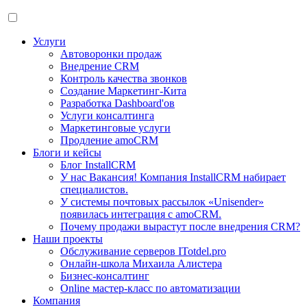
Услуги
Автоворонки продаж
Внедрение CRM
Контроль качества звонков
Создание Маркетинг-Кита
Разработка Dashboard'ов
Услуги консалтинга
Маркетинговые услуги
Продление amoCRM
Блоги и кейсы
Блог InstallCRM
У нас Вакансия! Компания InstallCRM набирает
специалистов.
У системы почтовых рассылок «Unisender»
появилась интеграция с amoCRM.
Почему продажи вырастут после внедрения CRM?
Наши проекты
Обслуживание серверов ITotdel.pro
Онлайн-школа Михаила Алистера
Бизнес-консалтинг
Online мастер-класс по автоматизации
Компания