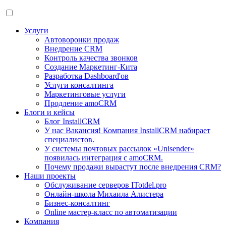
Услуги
Автоворонки продаж
Внедрение CRM
Контроль качества звонков
Создание Маркетинг-Кита
Разработка Dashboard'ов
Услуги консалтинга
Маркетинговые услуги
Продление amoCRM
Блоги и кейсы
Блог InstallCRM
У нас Вакансия! Компания InstallCRM набирает
специалистов.
У системы почтовых рассылок «Unisender»
появилась интеграция с amoCRM.
Почему продажи вырастут после внедрения CRM?
Наши проекты
Обслуживание серверов ITotdel.pro
Онлайн-школа Михаила Алистера
Бизнес-консалтинг
Online мастер-класс по автоматизации
Компания