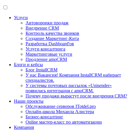
Услуги
Автоворонки продаж
Внедрение CRM
Контроль качества звонков
Создание Маркетинг-Кита
Разработка Dashboard'ов
Услуги консалтинга
Маркетинговые услуги
Продление amoCRM
Блоги и кейсы
Блог InstallCRM
У нас Вакансия! Компания InstallCRM набирает
специалистов.
У системы почтовых рассылок «Unisender»
появилась интеграция с amoCRM.
Почему продажи вырастут после внедрения CRM?
Наши проекты
Обслуживание серверов ITotdel.pro
Онлайн-школа Михаила Алистера
Бизнес-консалтинг
Online мастер-класс по автоматизации
Компания