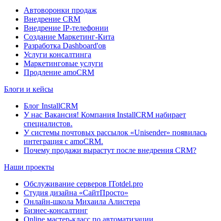
Автоворонки продаж
Внедрение CRM
Внедрение IP-телефонии
Создание Маркетинг-Кита
Разработка Dashboard'ов
Услуги консалтинга
Маркетинговые услуги
Продление amoCRM
Блоги и кейсы
Блог InstallCRM
У нас Вакансия! Компания InstallCRM набирает
специалистов.
У системы почтовых рассылок «Unisender» появилась
интеграция с amoCRM.
Почему продажи вырастут после внедрения CRM?
Наши проекты
Обслуживание серверов ITotdel.pro
Студия дизайна «СайтПросто»
Онлайн-школа Михаила Алистера
Бизнес-консалтинг
Online мастер-класс по автоматизации